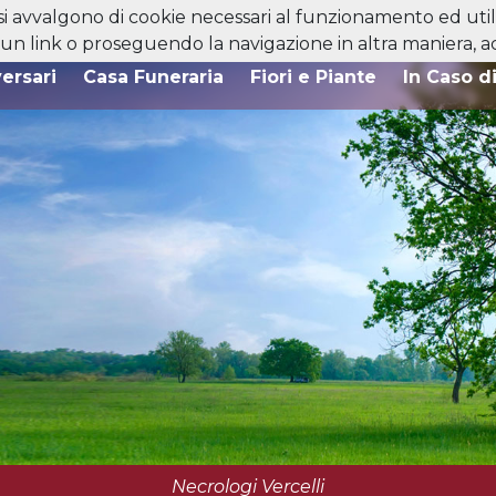
 si avvalgono di cookie necessari al funzionamento ed utili 
n link o proseguendo la navigazione in altra maniera, acc
ersari
Casa Funeraria
Fiori e Piante
In Caso d
Necrologi Vercelli