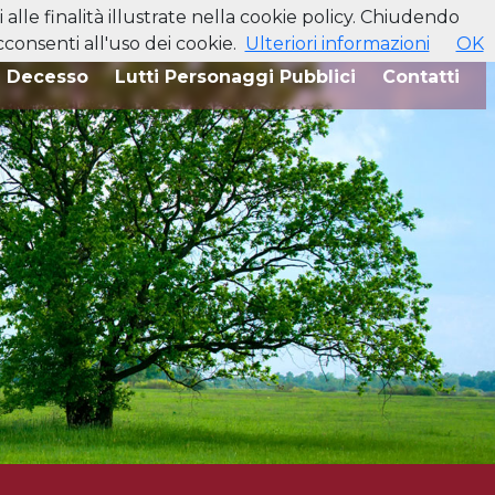
alle finalità illustrate nella cookie policy. Chiudendo
onsenti all'uso dei cookie.
Ulteriori informazioni
OK
i Decesso
Lutti Personaggi Pubblici
Contatti