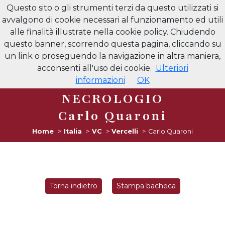
Questo sito o gli strumenti terzi da questo utilizzati si
NECROLOGI VERCELLI
avvalgono di cookie necessari al funzionamento ed utili
alle finalità illustrate nella cookie policy. Chiudendo
questo banner, scorrendo questa pagina, cliccando su
un link o proseguendo la navigazione in altra maniera,
acconsenti all'uso dei cookie.
Ulteriori
informazioni
Necrologi Vercelli
OK
NECROLOGIO
Carlo Quaroni
Home
Italia
VC
Vercelli
Carlo Quaroni
Torna indietro
Stampa bacheca